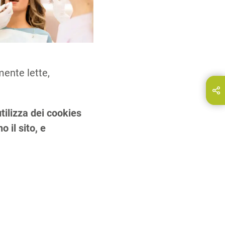
mente lette,
ndividi questa pagina su…
E-Mail
tilizza dei cookies
 il sito, e