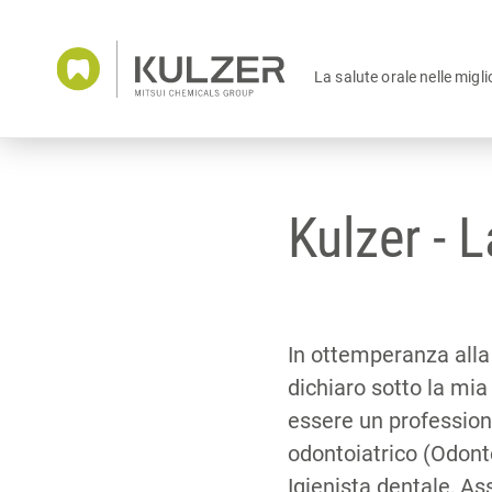
La salute orale nelle migli
Kulzer - L
In ottemperanza alla
dichiaro sotto la mia
essere un profession
odontoiatrico (Odont
Igienista dentale, As