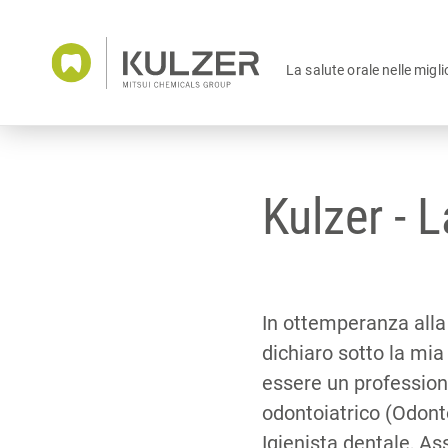
La salute orale nelle migli
Kulzer - L
In ottemperanza alla
dichiaro sotto la mia
essere un profession
odontoiatrico (Odont
Igienista dentale, As