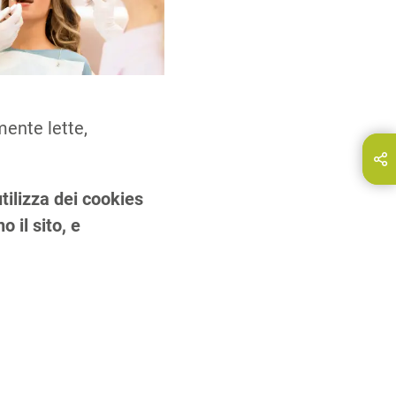
mente lette,
ndividi questa pagina su…
E-Mail
tilizza dei cookies
 il sito, e