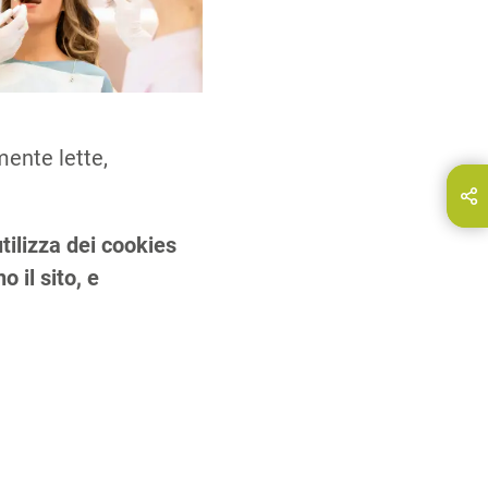
mente lette,
ndividi questa pagina su…
E-Mail
tilizza dei cookies
 il sito, e