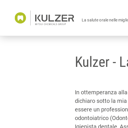
La salute orale nelle migli
Kulzer - L
In ottemperanza alla
dichiaro sotto la mia
essere un profession
odontoiatrico (Odont
Igienista dentale, As